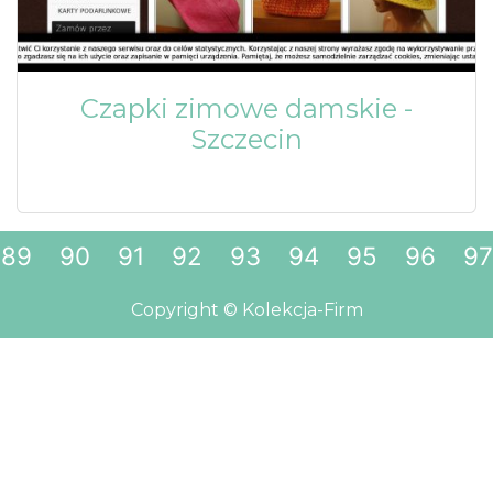
Czapki zimowe damskie -
Szczecin
89
90
91
92
93
94
95
96
97
Copyright © Kolekcja-Firm