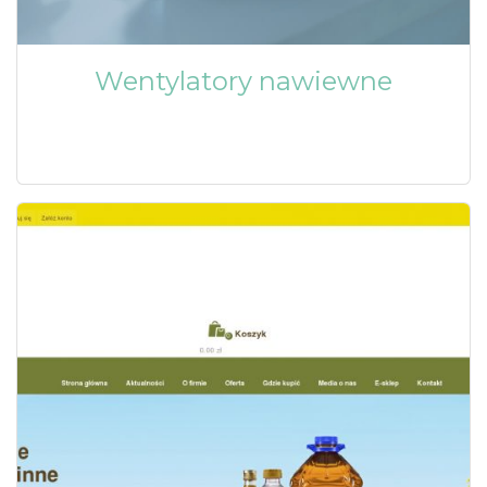
Wentylatory nawiewne