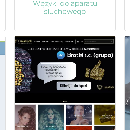
Wężyki do aparatu
słuchowego